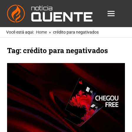
Notícia
MENU
Quente
As
Skip
Notícias
Você está aqui:
Home
crédito para negativados
to
Mais
Quentes
content
Tag:
crédito para negativados
Para
Você