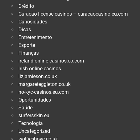
Crédito
Curacao license casinos – curacaocasino.eu.com
Curiosidades
Dicas
Entretenimento
Esporte
Finanças
ireland-online-casinos.co.com
Irish online casinos
lizjamieson.co.uk
margareteggleton.co.uk
no-kyc-casinos.eu.com
Oportunidades
Saúde
surfersskin.eu
Tecnologia
Uncategorized
wolfieshove.co.uk