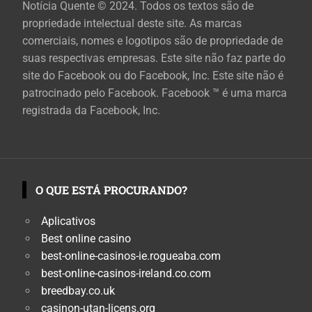
Notícia Quente © 2024. Todos os textos são de
propriedade intelectual deste site. As marcas
comerciais, nomes e logotipos são de propriedade de
suas respectivas empresas. Este site não faz parte do
site do Facebook ou do Facebook, Inc. Este site não é
patrocinado pelo Facebook. Facebook ™ é uma marca
registrada da Facebook, Inc.
O QUE ESTÁ PROCURANDO?
Aplicativos
Best online casino
best-online-casinos-ie.rogueaba.com
best-online-casinos-ireland.co.com
breedbay.co.uk
casinon-utan-licens.org