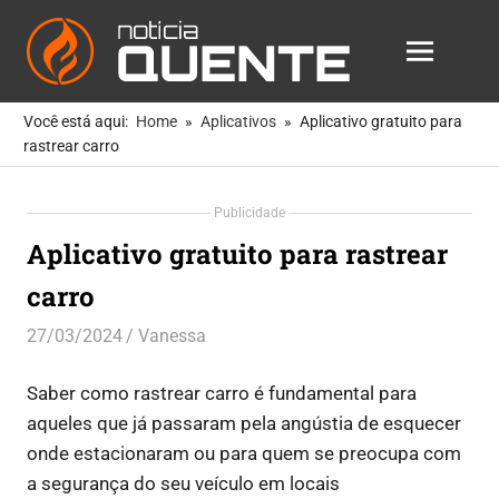
Notícia
MENU
Quente
As
Skip
Notícias
Você está aqui:
Home
Aplicativos
Aplicativo gratuito para
to
Mais
rastrear carro
Quentes
content
Para
Publicidade
Você
Aplicativo gratuito para rastrear
carro
27/03/2024
Vanessa
Aplicativos
Saber como rastrear carro é fundamental para
aqueles que já passaram pela angústia de esquecer
onde estacionaram ou para quem se preocupa com
a segurança do seu veículo em locais