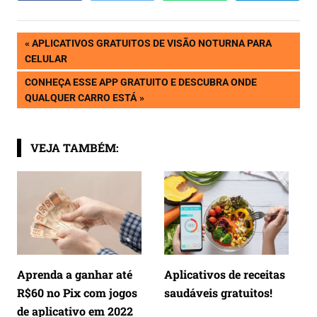
Navegação
PREVIOUS
APLICATIVOS GRATUITOS DE VISÃO NOTURNA PARA
POST:
CELULAR
de
NEXT
CONHEÇA ESSE APP GRATUITO E DESCUBRA ONDE
POST:
QUALQUER CARRO ESTÁ
Post
VEJA TAMBÉM:
Aprenda a ganhar até
Aplicativos de receitas
R$60 no Pix com jogos
saudáveis gratuitos!
de aplicativo em 2022