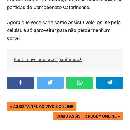
partidas do Campeonato Catarinense.
Agora que você sabe como assistir vôlei online pelo
celular, é só aproveitar para não perder nenhum
corte!
Continue nos acompanhando!
Facebook
Twitter
WhatsApp
Telegram
Navegação
PREVIOUS
ASSISTA NFL AO VIVO E ONLINE
POST:
NEXT
COMO ASSISTIR RUGBY ONLINE
de
POST: