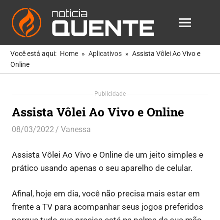
Notícia
MENU
Quente
As
Skip
Notícias
Você está aqui:
Home
Aplicativos
Assista Vôlei Ao Vivo e
to
Mais
Online
Quentes
content
Para
Publicidade
Você
Assista Vôlei Ao Vivo e Online
08/03/2022
Vanessa
Aplicativos
,
Dicas
,
Entretenimento
Assista Vôlei Ao Vivo e Online de um jeito simples e
prático usando apenas o seu aparelho de celular.
Afinal, hoje em dia, você não precisa mais estar em
frente a TV para acompanhar seus jogos preferidos