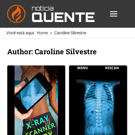
Notícia
MENU
Quente
As
Skip
Notícias
Você está aqui:
Home
Caroline Silvestre
to
Mais
Quentes
content
Author:
Caroline Silvestre
Para
Você