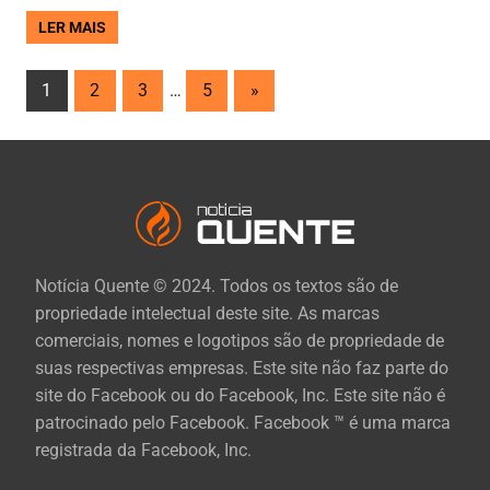
LER MAIS
Paginação
Next
1
2
3
…
5
»
Posts
de
posts
Notícia Quente © 2024. Todos os textos são de
propriedade intelectual deste site. As marcas
comerciais, nomes e logotipos são de propriedade de
suas respectivas empresas. Este site não faz parte do
site do Facebook ou do Facebook, Inc. Este site não é
patrocinado pelo Facebook. Facebook ™ é uma marca
registrada da Facebook, Inc.