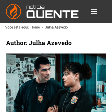
Notícia
MENU
Quente
As
Skip
Notícias
Você está aqui:
Home
Julha Azevedo
to
Mais
Quentes
content
Author:
Julha Azevedo
Para
Você