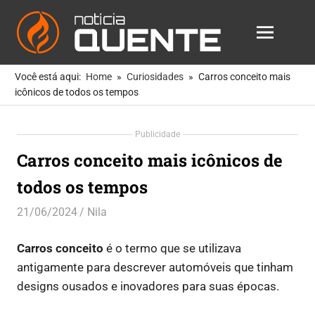
Notícia
MENU
Quente
As
Skip
Notícias
Você está aqui:
Home
Curiosidades
Carros conceito mais
to
Mais
icônicos de todos os tempos
Quentes
content
Para
Publicidade
Você
Carros conceito mais icônicos de
todos os tempos
21/06/2024
Nila
Curiosidades
,
Entretenimento
Carros conceito
é o termo que se utilizava
antigamente para descrever automóveis que tinham
designs ousados e inovadores para suas épocas.