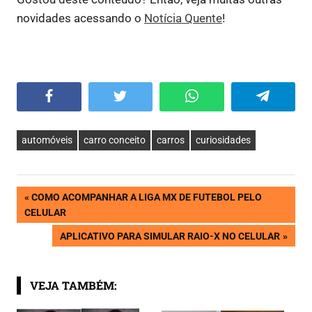
novidades acessando o
Notícia Quente
!
Facebook
Twitter
WhatsApp
Telegram
automóveis
carro conceito
carros
curiosidades
Navegação
PREVIOUS
COMO ACOMPANHAR A LIGA MX DE FUTEBOL PELO
POST:
CELULAR
de
NEXT
APLICATIVO PARA SIMULAR RAIO-X NO CELULAR
POST:
Post
VEJA TAMBÉM: