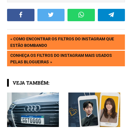
Facebook
Twitter
WhatsApp
Telegram
Navegação
PREVIOUS
COMO ENCONTRAR OS FILTROS DO INSTAGRAM QUE
POST:
ESTÃO BOMBANDO
de
NEXT
CONHEÇA OS FILTROS DO INSTAGRAM MAIS USADOS
POST:
PELAS BLOGUEIRAS
Post
VEJA TAMBÉM: