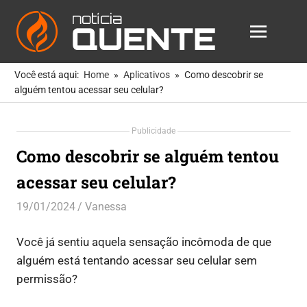
Notícia
MENU
Quente
As
Skip
Notícias
Você está aqui:
Home
Aplicativos
Como descobrir se
to
Mais
alguém tentou acessar seu celular?
Quentes
content
Para
Publicidade
Você
Como descobrir se alguém tentou
acessar seu celular?
19/01/2024
Vanessa
Aplicativos
Você já sentiu aquela sensação incômoda de que
alguém está tentando acessar seu celular sem
permissão?