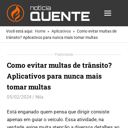
Notícia
MENU
Quente
As
Skip
Notícias
Você está aqui:
Home
Aplicativos
Como evitar multas de
to
Mais
trânsito? Aplicativos para nunca mais tomar multas
Quentes
content
Para
Publicidade
Você
Como evitar multas de trânsito?
Aplicativos para nunca mais
tomar multas
05/02/2024
Nila
Aplicativos
Está enganado quem pensa que dirigir consiste
apenas em guiar o veículo. Essa atividade, na
verdade, exige muita atenção a diversos detalhes ao