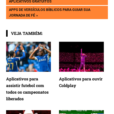
POST:
APLICATIVOS GRATUITOS
de
NEXT
APPS DE VERSÍCULOS BÍBLICOS PARA GUIAR SUA
POST:
JORNADA DE FÉ
Post
VEJA TAMBÉM:
Aplicativos para
Aplicativos para ouvir
assistir futebol com
Coldplay
todos os campeonatos
liberados