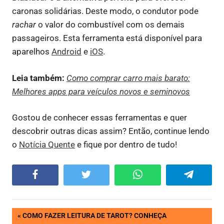
caronas solidárias. Deste modo, o condutor pode
rachar
o valor do combustível com os demais
passageiros. Esta ferramenta está disponível para
aparelhos
Android
e
iOS
.
Leia também:
Como comprar carro mais barato:
Melhores apps para veículos novos e seminovos
Gostou de conhecer essas ferramentas e quer
descobrir outras dicas assim? Então, continue lendo
o
Notícia Quente
e fique por dentro de tudo!
Facebook
Twitter
WhatsApp
Telegram
Navegação
PREVIOUS
COMO FAZER LEITURA DE TAROT? CONHEÇA