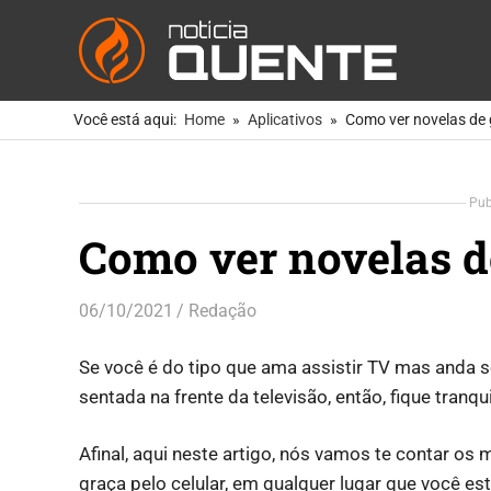
Notíc
Quen
As
Skip
Notícias
Você está aqui:
Home
Aplicativos
Como ver novelas de g
to
Mais
Quentes
content
Para
Pub
Você
Como ver novelas de
06/10/2021
Redação
Aplicativos
,
Dicas
,
Entretenim
Se você é do tipo que ama assistir TV mas anda 
sentada na frente da televisão, então, fique tranqu
Afinal, aqui neste artigo, nós vamos te contar os 
graça pelo celular, em qualquer lugar que você est