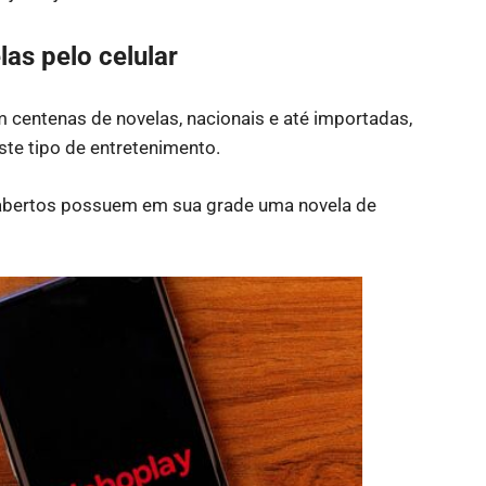
las pelo celular
centenas de novelas, nacionais e até importadas,
ste tipo de entretenimento.
 abertos possuem em sua grade uma novela de