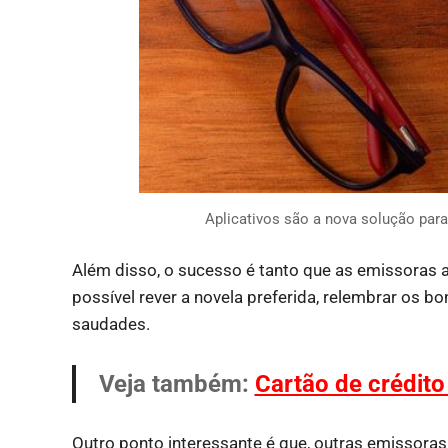
Aplicativos são a nova solução para
Além disso, o sucesso é tanto que as emissoras
possível rever a novela preferida, relembrar os
saudades.
Veja também:
Cartão de crédito
Outro ponto interessante é que, outras emissoras