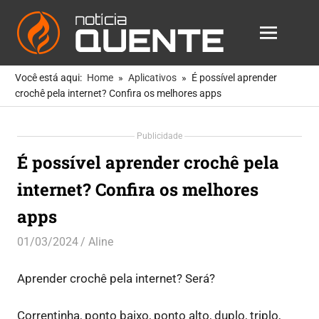
Notícia
MENU
Quente
As
Skip
Notícias
Você está aqui:
Home
Aplicativos
É possível aprender
to
Mais
crochê pela internet? Confira os melhores apps
Quentes
content
Para
Publicidade
Você
É possível aprender crochê pela
internet? Confira os melhores
apps
01/03/2024
Aline
Aplicativos
Aprender crochê pela internet? Será?
Correntinha, ponto baixo, ponto alto, duplo, triplo,