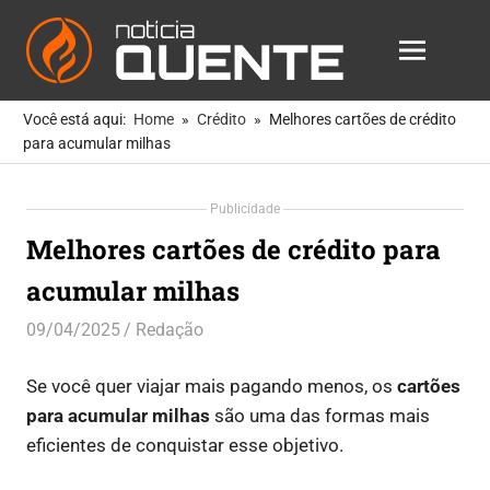
Notícia
MENU
Quente
As
Skip
Notícias
Você está aqui:
Home
Crédito
Melhores cartões de crédito
to
Mais
para acumular milhas
Quentes
content
Para
Publicidade
Você
Melhores cartões de crédito para
acumular milhas
09/04/2025
Redação
Crédito
,
Dicas
,
Finanças
Se você quer viajar mais pagando menos, os
cartões
para acumular milhas
são uma das formas mais
eficientes de conquistar esse objetivo.