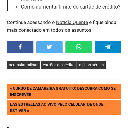
Como aumentar limite do cartão de crédito?
Continue acessando o
Notícia Quente
e fique ainda
mais conectado em todos os assuntos!
Facebook
Twitter
WhatsApp
Telegram
acumular milhas
cartões de crédito
milhas aéreas
Navegação
PREVIOUS
CURSO DE CAMAREIRA GRATUITO: DESCUBRA COMO SE
POST:
INSCREVER
de
NEXT
LAS ESTRELLAS AO VIVO PELO CELULAR, DE ONDE
POST:
ESTIVER
Post