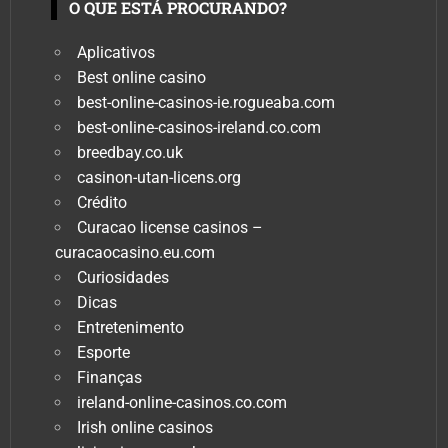
O QUE ESTÁ PROCURANDO?
Aplicativos
Best online casino
best-online-casinos-ie.rogueaba.com
best-online-casinos-ireland.co.com
breedbay.co.uk
casinon-utan-licens.org
Crédito
Curacao license casinos –
curacaocasino.eu.com
Curiosidades
Dicas
Entretenimento
Esporte
Finanças
ireland-online-casinos.co.com
Irish online casinos