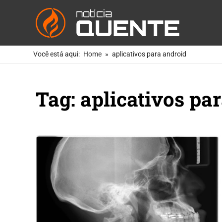
Notíc
Quen
As
Skip
Notícias
Você está aqui:
Home
aplicativos para android
to
Mais
Quentes
content
Para
Tag:
aplicativos pa
Você