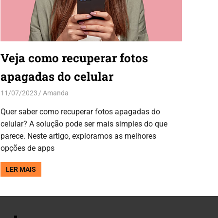
Veja como recuperar fotos
apagadas do celular
11/07/2023
Amanda
Aplicativos
Quer saber como recuperar fotos apagadas do
celular? A solução pode ser mais simples do que
parece. Neste artigo, exploramos as melhores
opções de apps
LER MAIS