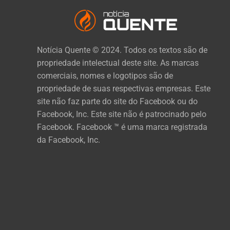
Notícia Quente © 2024. Todos os textos são de
propriedade intelectual deste site. As marcas
comerciais, nomes e logotipos são de
propriedade de suas respectivas empresas. Este
site não faz parte do site do Facebook ou do
Facebook, Inc. Este site não é patrocinado pelo
Facebook. Facebook ™ é uma marca registrada
da Facebook, Inc.