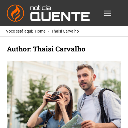
Notícia
MENU
Quente
As
Skip
Notícias
Você está aqui:
Home
Thaisi Carvalho
to
Mais
Quentes
content
Author:
Thaisi Carvalho
Para
Você