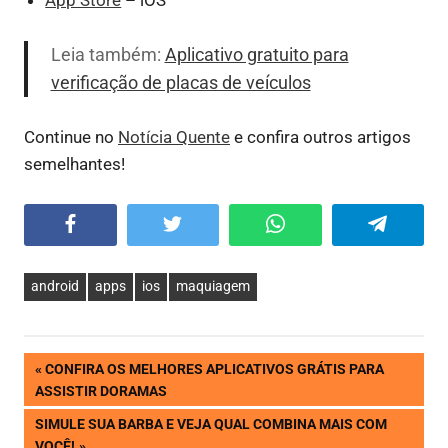
App Store
– iOS
Leia também:
Aplicativo gratuito para
verificação de placas de veículos
Continue no
Notícia Quente
e confira outros artigos
semelhantes!
Facebook
Twitter
WhatsApp
Telegram
android
apps
ios
maquiagem
Navegação
PREVIOUS
CONFIRA OS MELHORES APLICATIVOS GRÁTIS PARA
POST:
ASSISTIR DORAMAS
de
NEXT
SIMULE SUA BARBA E VEJA QUAL COMBINA MAIS COM
POST:
VOCÊ!