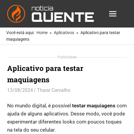
Notícia
MENU
Quente
As
Skip
Notícias
Você está aqui:
Home
Aplicativos
Aplicativo para testar
to
Mais
maquiagens
Quentes
content
Para
Publicidade
Você
Aplicativo para testar
maquiagens
13/08/2024
Thaisi Carvalho
Aplicativos
No mundo digital, é possível
testar maquiagens
com
ajuda de alguns aplicativos. Desse modo, você pode
experimentar diferentes looks com poucos toques
na tela do seu celular.