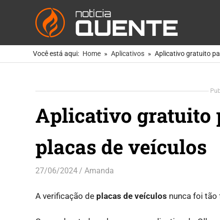
Notíc
Quen
As
Skip
Notícias
Você está aqui:
Home
Aplicativos
Aplicativo gratuito pa
to
Mais
Quentes
content
Para
Pub
Você
Aplicativo gratuito 
placas de veículos
27/06/2024
Amanda
Aplicativos
,
Dicas
A verificação de
placas de veículos
nunca foi tão f