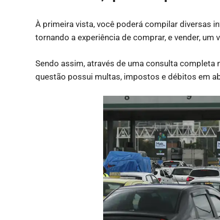
À primeira vista, você poderá compilar diversas i
tornando a experiência de comprar, e vender, um v
Sendo assim, através de uma consulta completa n
questão possui multas, impostos e débitos em a