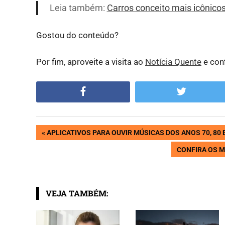
Leia também:
Carros conceito mais icônico
Gostou do conteúdo?
Por fim, aproveite a visita ao
Notícia Quente
e conf
Facebook
Twitter
Navegação
PREVIOUS
APLICATIVOS PARA OUVIR MÚSICAS DOS ANOS 70, 80 
POST:
NEXT
CONFIRA OS M
de
POST:
Post
VEJA TAMBÉM: