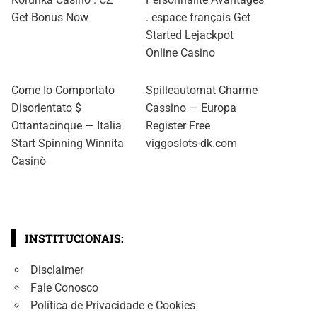
Get Bonus Now
. espace français Get
Started Lejackpot
Online Casino
Come Io Comportato
Spilleautomat Charme
Disorientato $
Cassino — Europa
Ottantacinque — Italia
Register Free
Start Spinning Winnita
viggoslots-dk.com
Casinò
INSTITUCIONAIS:
Disclaimer
Fale Conosco
Política de Privacidade e Cookies