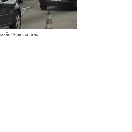
razão/Agência Brasil