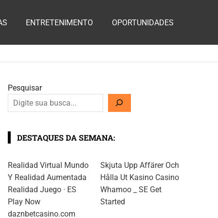
AS
ENTRETENIMENTO
OPORTUNIDADES
Pesquisar
DESTAQUES DA SEMANA:
Realidad Virtual Mundo
Skjuta Upp Affärer Och
Y Realidad Aumentada
Hålla Ut Kasino Casino
Realidad Juego · ES
Whamoo _ SE Get
Play Now
Started
daznbetcasino.com