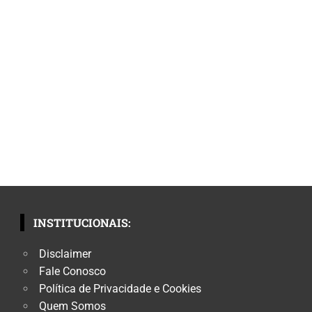
INSTITUCIONAIS:
Disclaimer
Fale Conosco
Política de Privacidade e Cookies
Quem Somos