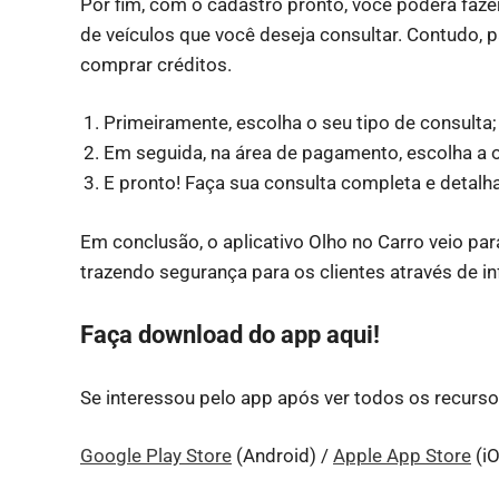
Por fim, com o cadastro pronto, você poderá faz
de veículos que você deseja consultar. Contudo, 
comprar créditos.
Primeiramente, escolha o seu tipo de consulta;
Em seguida, na área de pagamento, escolha a 
E pronto! Faça sua consulta completa e detalha
Em conclusão, o aplicativo Olho no Carro veio par
trazendo segurança para os clientes através de i
Faça download do app aqui!
Se interessou pelo app após ver todos os recurso
Google Play Store
(Android) /
Apple App Store
(i