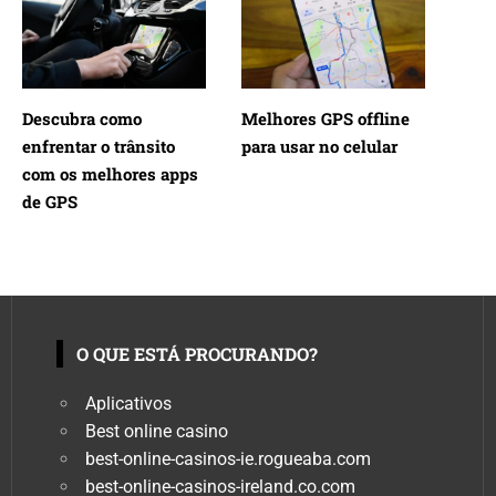
Descubra como
Melhores GPS offline
enfrentar o trânsito
para usar no celular
com os melhores apps
de GPS
O QUE ESTÁ PROCURANDO?
Aplicativos
Best online casino
best-online-casinos-ie.rogueaba.com
best-online-casinos-ireland.co.com