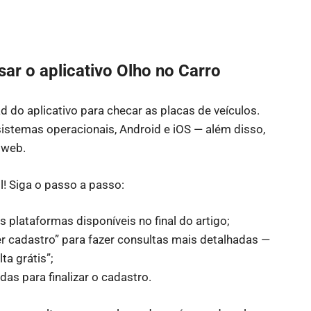
sar o aplicativo Olho no Carro
 do aplicativo para checar as placas de veículos.
sistemas operacionais, Android e iOS — além disso,
 web.
l! Siga o passo a passo:
plataformas disponíveis no final do artigo;
er cadastro” para fazer consultas mais detalhadas —
ta grátis”;
as para finalizar o cadastro.