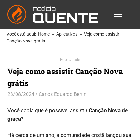
Notícia
MENU
Quente
As
Skip
Notícias
Você está aqui:
Home
Aplicativos
Veja como assistir
to
Mais
Canção Nova grátis
Quentes
content
Para
Publicidade
Você
Veja como assistir Canção Nova
grátis
23/08/2024
Carlos Eduardo Bertin
Aplicativos
,
Dicas
Você sabia que é possível assistir
Canção Nova de
graça
?
Há cerca de um ano, a comunidade cristã lançou sua