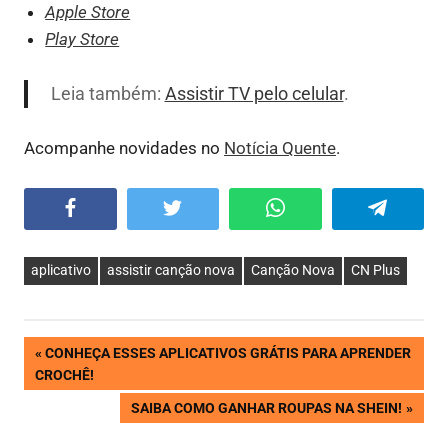
Apple Store
Play Store
Leia também:
Assistir TV pelo celular
.
Acompanhe novidades no
Notícia Quente
.
Facebook
Twitter
WhatsApp
Telegram
aplicativo
assistir canção nova
Canção Nova
CN Plus
Navegação
PREVIOUS
CONHEÇA ESSES APLICATIVOS GRÁTIS PARA APRENDER
POST:
CROCHÊ!
de
NEXT
SAIBA COMO GANHAR ROUPAS NA SHEIN!
POST:
Post