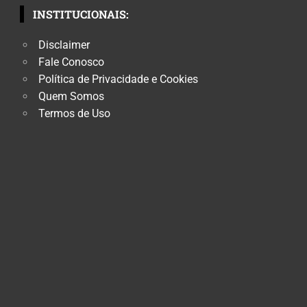
INSTITUCIONAIS:
Disclaimer
Fale Conosco
Política de Privacidade e Cookies
Quem Somos
Termos de Uso