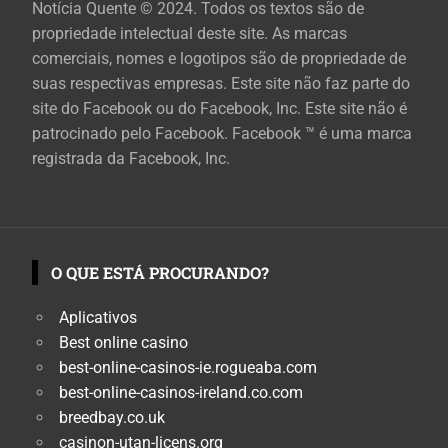
Notícia Quente © 2024. Todos os textos são de
propriedade intelectual deste site. As marcas
comerciais, nomes e logotipos são de propriedade de
suas respectivas empresas. Este site não faz parte do
site do Facebook ou do Facebook, Inc. Este site não é
patrocinado pelo Facebook. Facebook ™ é uma marca
registrada da Facebook, Inc.
O QUE ESTÁ PROCURANDO?
Aplicativos
Best online casino
best-online-casinos-ie.rogueaba.com
best-online-casinos-ireland.co.com
breedbay.co.uk
casinon-utan-licens.org