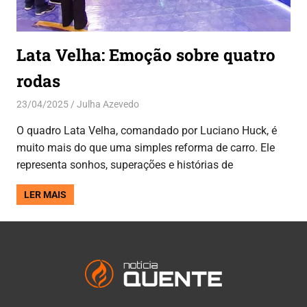
Lata Velha: Emoção sobre quatro
rodas
23/04/2025
Julha Azevedo
Dicas
,
Entretenimento
O quadro Lata Velha, comandado por Luciano Huck, é
muito mais do que uma simples reforma de carro. Ele
representa sonhos, superações e histórias de
LER MAIS