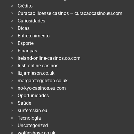
Crédito
Curacao license casinos – curacaocasino.eu.com
Curiosidades
Dicas
Entretenimento
Esporte
Finanças
ireland-online-casinos.co.com
Irish online casinos
lizjamieson.co.uk
margareteggleton.co.uk
no-kyc-casinos.eu.com
Oportunidades
Saúde
surfersskin.eu
Tecnologia
Uncategorized
wolfieshove.co.uk