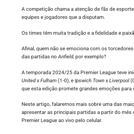
A competição chama a atenção de fãs de esporte 
equipes e jogadores que a disputam.
Os times têm muita tradição e a fidelidade e paix
Afinal, quem não se emociona com os torcedores 
das partidas no
Anfield
, por exemplo?
A temporada 2024/25 da Premier League teve iníc
United
x
Fulham
(1-0), e
Ipswich Town
x
Liverpool
(0
que esta edição promete grandes emoções para o
Neste artigo, falaremos mais sobre uma das maio
apresentar as principais partidas a partir do mês
Premier League ao vivo pelo celular.