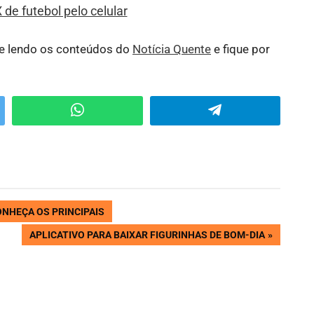
e futebol pelo celular
ue lendo os conteúdos do
Notícia Quente
e fique por
WhatsApp
Telegram
ONHEÇA OS PRINCIPAIS
NEXT
APLICATIVO PARA BAIXAR FIGURINHAS DE BOM-DIA
POST: