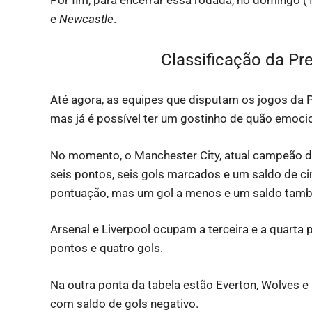
Por fim, para encerrar essa rodada, no domingo (
e
Newcastle
.
Classificação da Pr
Até agora, as equipes que disputam os jogos da 
mas já é possível ter um gostinho de quão emoci
No momento, o Manchester City, atual campeão da 
seis pontos, seis gols marcados e um saldo de ci
pontuação, mas um gol a menos e um saldo tamb
Arsenal e Liverpool ocupam a terceira e a quar
pontos e quatro gols.
Na outra ponta da tabela estão Everton, Wolves e
com saldo de gols negativo.