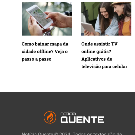
Como baixar mapa da
Onde assistir TV
cidade offline? Veja o
online grátis?
passo a passo
Aplicativos de
televisão para celular
Notícia Quente © 2024. Todos os textos são de