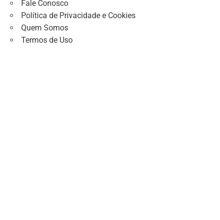
Fale Conosco
Política de Privacidade e Cookies
Quem Somos
Termos de Uso