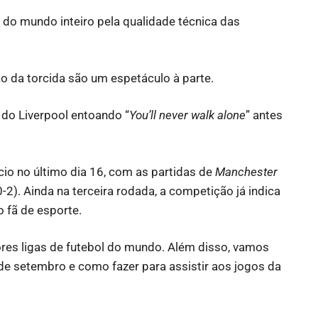
do mundo inteiro pela qualidade técnica das
ão da torcida são um espetáculo à parte.
do Liverpool entoando “
You’ll never walk alone
” antes
io no último dia 16, com as partidas de
Manchester
-2). Ainda na terceira rodada, a competição já indica
 fã de esporte.
res ligas de futebol do mundo. Além disso, vamos
 de setembro e como fazer para assistir aos jogos da