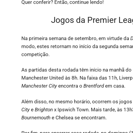
Quer conferir? Então, continue lendo!
Jogos da Premier Leag
Na primeira semana de setembro, em virtude da
D
modo, estes retornam no início da segunda sema
competição.
As partidas desta rodada têm início na manhã do
Manchester United às 8h. Na faixa das 11h, Liverp
Manchester City
encontra o
Brentford
em casa.
Além disso, no mesmo horário, ocorrem os jogos
City
e
Brighton
x Ipswich Town. Mais tarde, às 13
Bournemouth
e Chelsea se encontram.