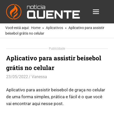
Notícia
MENU
Quente
As
Skip
Notícias
Você está aqui:
Home
Aplicativos
Aplicativo para assistir
to
Mais
beisebol grátis no celular
Quentes
content
Para
Publicidade
Você
Aplicativo para assistir beisebol
grátis no celular
23/05/2022
Vanessa
Aplicativos
Aplicativo para assistir beisebol de graça no celular
de uma forma simples, prática e fácil é o que você
vai encontrar aqui nesse post.