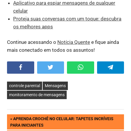
Aplicativo para espiar mensagens de qualquer
celular
Proteja suas conversas com um toque: descubra
os melhores apps
Continue acessando o
Notícia Quente
e fique ainda
mais conectado em todos os assuntos!
Facebook
Twitter
WhatsApp
Telegram
controle parental
Mensagens
monitoramento de mensagens
Navegação
PREVIOUS
APRENDA CROCHÊ NO CELULAR: TAPETES INCRÍVEIS
POST:
PARA INICIANTES