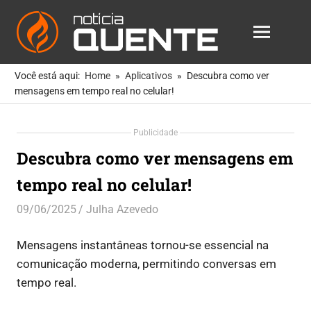
Notícia
MENU
Quente
As
Skip
Notícias
Você está aqui:
Home
Aplicativos
Descubra como ver
to
Mais
mensagens em tempo real no celular!
Quentes
content
Para
Publicidade
Você
Descubra como ver mensagens em
tempo real no celular!
09/06/2025
Julha Azevedo
Aplicativos
Mensagens instantâneas tornou-se essencial na
comunicação moderna, permitindo conversas em
tempo real.