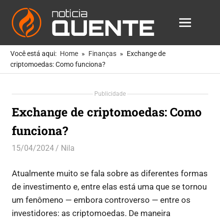
Notícia
MENU
Quente
As
Skip
Notícias
Você está aqui:
Home
Finanças
Exchange de
to
Mais
criptomoedas: Como funciona?
Quentes
content
Para
Publicidade
Você
Exchange de criptomoedas: Como
funciona?
15/04/2024
Nila
Finanças
Atualmente muito se fala sobre as diferentes formas
de investimento e, entre elas está uma que se tornou
um fenômeno — embora controverso — entre os
investidores: as criptomoedas.
De maneira