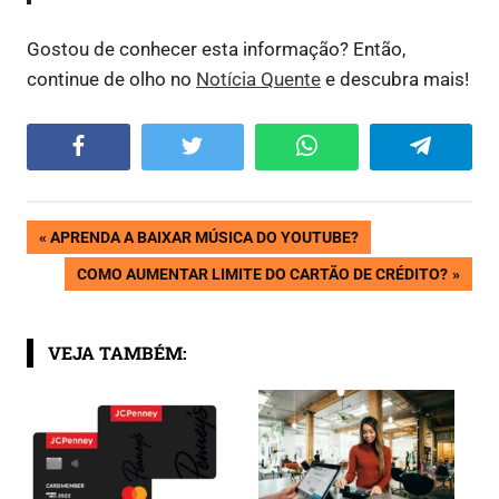
Gostou de conhecer esta informação? Então,
continue de olho no
Notícia Quente
e descubra mais!
Facebook
Twitter
WhatsApp
Telegram
Navegação
PREVIOUS
APRENDA A BAIXAR MÚSICA DO YOUTUBE?
POST:
NEXT
COMO AUMENTAR LIMITE DO CARTÃO DE CRÉDITO?
de
POST:
Post
VEJA TAMBÉM: