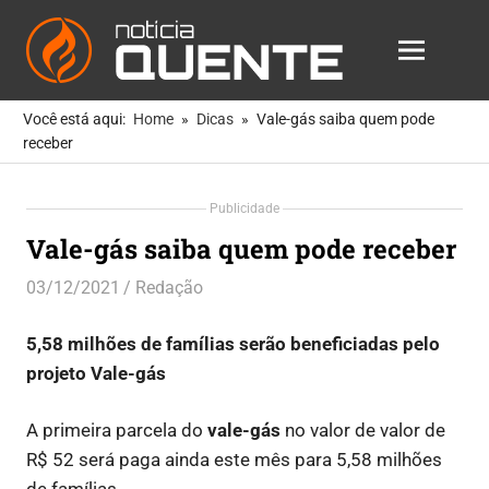
Notícia
MENU
Quente
As
Skip
Notícias
Você está aqui:
Home
Dicas
Vale-gás saiba quem pode
to
Mais
receber
Quentes
content
Para
Publicidade
Você
Vale-gás saiba quem pode receber
03/12/2021
Redação
Dicas
,
Oportunidades
5,58 milhões de famílias serão beneficiadas pelo
projeto Vale-gás
A primeira parcela do
vale-gás
no valor de valor de
R$ 52 será paga ainda este mês para 5,58 milhões