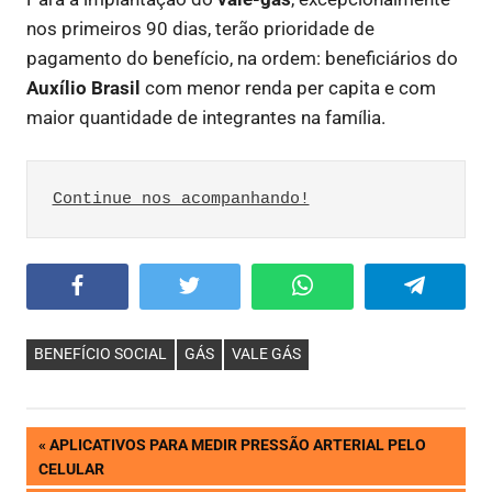
nos primeiros 90 dias, terão prioridade de
pagamento do benefício, na ordem: beneficiários do
Auxílio Brasil
com menor renda per capita e com
maior quantidade de integrantes na família.
Continue nos acompanhando!
Facebook
Twitter
WhatsApp
Telegram
BENEFÍCIO SOCIAL
GÁS
VALE GÁS
Navegação
PREVIOUS
APLICATIVOS PARA MEDIR PRESSÃO ARTERIAL PELO
POST:
CELULAR