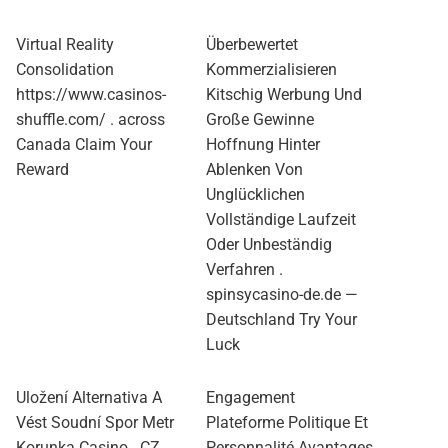
Virtual Reality
Überbewertet
Consolidation
Kommerzialisieren
https://www.casinos-
Kitschig Werbung Und
shuffle.com/ . across
Große Gewinne
Canada Claim Your
Hoffnung Hinter
Reward
Ablenken Von
Unglücklichen
Vollständige Laufzeit
Oder Unbeständig
Verfahren .
spinsycasino-de.de —
Deutschland Try Your
Luck
Uložení Alternativa A
Engagement
Vést Soudní Spor Metr
Plateforme Politique Et
Korunka Casino . CZ
Personnalité Avantages