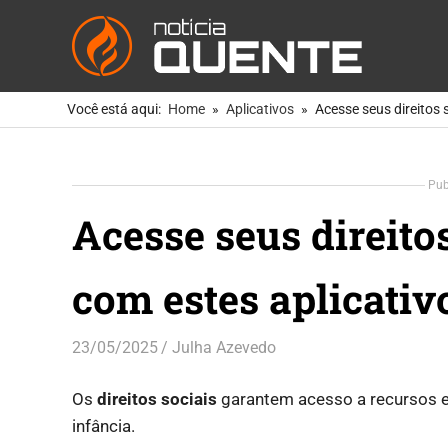
Notíc
Quen
As
Skip
Notícias
Você está aqui:
Home
Aplicativos
Acesse seus direitos 
to
Mais
Quentes
content
Para
Pub
Você
Acesse seus direito
com estes aplicativ
23/05/2025
Julha Azevedo
Aplicativos
,
Dicas
Os
direitos sociais
garantem acesso a recursos e
infância.