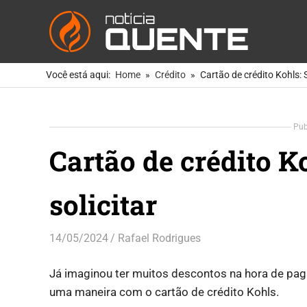
Notíc
Quen
As
Skip
Notícias
Você está aqui:
Home
Crédito
Cartão de crédito Kohls: 
to
Mais
Quentes
content
Para
Pub
Você
Cartão de crédito K
solicitar
14/05/2024
Rafael Rodrigues
Crédito
,
Finanças
Já imaginou ter muitos descontos na hora de pag
uma maneira com o cartão de crédito Kohls.