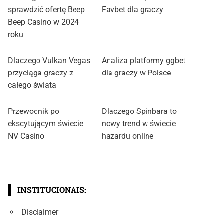
sprawdzić ofertę Beep
Favbet dla graczy
Beep Casino w 2024
roku
Dlaczego Vulkan Vegas
Analiza platformy ggbet
przyciąga graczy z
dla graczy w Polsce
całego świata
Przewodnik po
Dlaczego Spinbara to
ekscytującym świecie
nowy trend w świecie
NV Casino
hazardu online
INSTITUCIONAIS:
Disclaimer