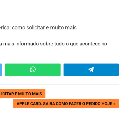
rica: como solicitar e muito mais
da mais informado sobre tudo o que acontece no
WhatsApp
Telegram
ICITAR E MUITO MAIS
NEXT
APPLE CARD: SAIBA COMO FAZER O PEDIDO HOJE
POST: