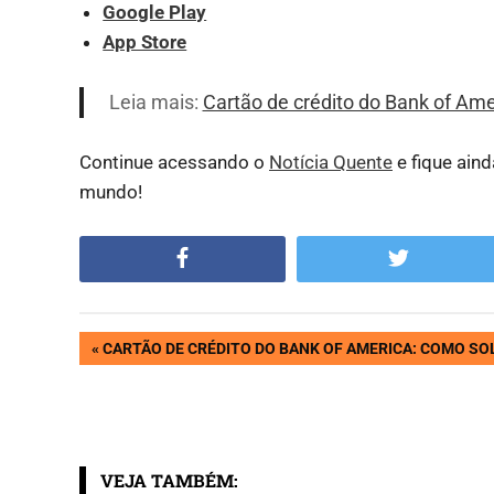
Google Play
App Store
Leia mais:
Cartão de crédito do Bank of Ame
Continue acessando o
Notícia Quente
e fique ain
mundo!
Facebook
Twitter
Navegação
PREVIOUS
CARTÃO DE CRÉDITO DO BANK OF AMERICA: COMO SOL
POST:
de
Post
VEJA TAMBÉM: